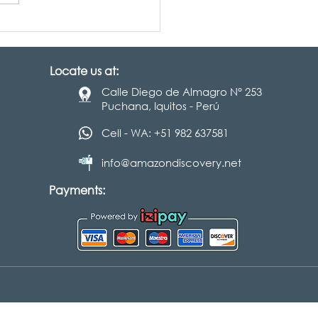
HAMSA, EL RÍO
TERRÁNEO PARALELO
AMAZONAS
Locate us at:
Calle Diego de Almagro N° 253
Puchana, Iquitos - Perú
Cell - WA: +51 982 637581
info@amazondiscovery.net
Payments: