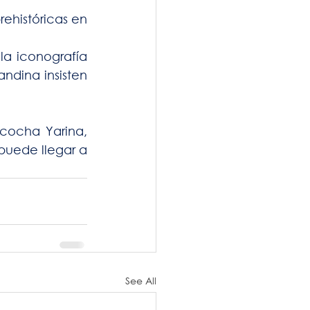
ehistóricas en 
a iconografía 
dina insisten 
cocha Yarina, 
uede llegar a 
See All