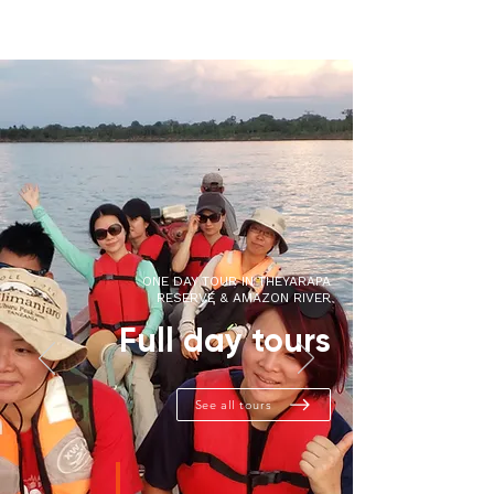
ONE DAY TOUR IN THEYARAPA
RESERVE & AMAZON RIVER
Full day tours
See all tours